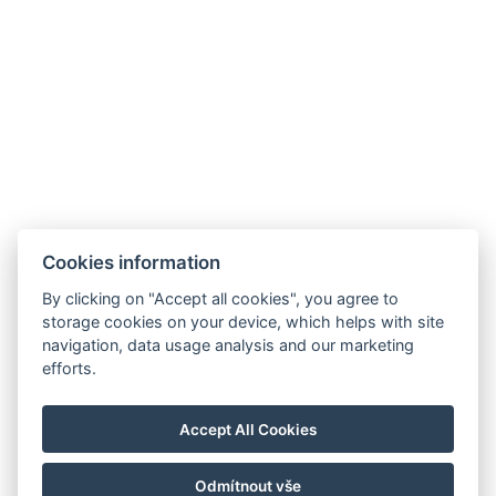
Haartrockner : im Zimmer
Haustiere : Zum Preis von: 500 Kč, max. 3 kg
Nicht-Raucher-Umgebung
Kostenlose Toilettenartikel
Mini-Kühlschrank
Arten von Betten : 1x Doppelbett
Anzahl der Schlafzimmer : 1
Anzahl der Zimmer : 2
Parkplatz
Cookies information
By clicking on "Accept all cookies", you agree to
storage cookies on your device, which helps with site
navigation, data usage analysis and our marketing
efforts.
Accept All Cookies
Odmítnout vše