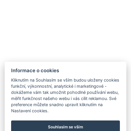
Hotel Orlík, Vystrkov 179, 262 72 Kozárovice
Informace o zpracování osobních údajů
Ubytovací řád
SDÍLEJ
NAPIŠTE NÁM
ZAREGISTRUJTE SE
Informace o cookies
K ODBĚRU NEWSLETTERU:
Kliknutím na Souhlasím se vším budou uloženy cookies
Váš e-mail*
funkční, výkonnostní, analytické i marketingové -
dokážeme vám tak umožnit pohodlné používání webu,
měřit funkčnost našeho webu i vás cílit reklamou. Své
preference můžete snadno upravit kliknutím na
Nastavení cookies.
*povinné
Souhlasím se vším