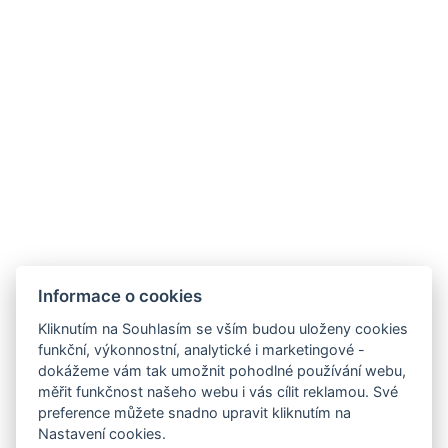
E-mail: recepce@hotelorlik.cz
Telefon: +420 602 359 388
Hotel Orlík, Vystrkov 179, 262 72 Kozárovice
Informace o zpracování osobních údajů
Ubytovací řád
SDÍLEJ
NAPIŠTE NÁM
ZAREGISTRUJTE SE
Informace o cookies
K ODBĚRU NEWSLETTERU:
Kliknutím na Souhlasím se vším budou uloženy cookies
Váš e-mail*
funkční, výkonnostní, analytické i marketingové -
dokážeme vám tak umožnit pohodlné používání webu,
měřit funkčnost našeho webu i vás cílit reklamou. Své
preference můžete snadno upravit kliknutím na
Nastavení cookies.