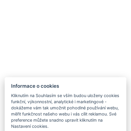
E-mail: recepce@hotelorlik.cz
Telefon: +420 602 359 388
Hotel Orlík, Vystrkov 179, 262 72 Kozárovice
Informace o zpracování osobních údajů
Ubytovací řád
SDÍLEJ
NAPIŠTE NÁM
ZAREGISTRUJTE SE
Informace o cookies
K ODBĚRU NEWSLETTERU:
Kliknutím na Souhlasím se vším budou uloženy cookies
Váš e-mail*
funkční, výkonnostní, analytické i marketingové -
dokážeme vám tak umožnit pohodlné používání webu,
měřit funkčnost našeho webu i vás cílit reklamou. Své
preference můžete snadno upravit kliknutím na
Nastavení cookies.