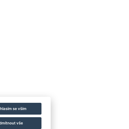
NAPIŠTE NÁM
ZAREGISTRUJTE SE
K ODBĚRU NEWSLETTERU:
Váš e-mail*
*povinné
hlasím se vším
dmítnout vše