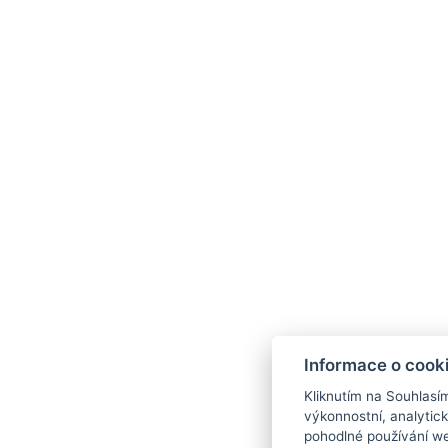
KONTAKT
E-mail: recepce@hotelorlik.cz
Telefon: +420 602 359 388
Hotel Orlík, Vystrkov 179, 262 72 Kozárovice
Informace o zpracování osobních údajů
Ubytovací řád
SDÍLEJ
Informace o cook
Kliknutím na Souhlasí
výkonnostní, analytic
pohodlné používání we