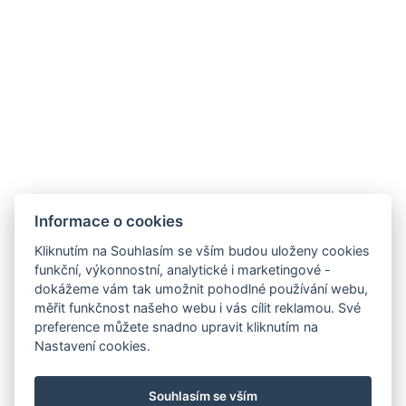
Hotel Orlík, Vystrkov 179, 262 72 Kozárovice
Informace o zpracování osobních údajů
Ubytovací řád
SDÍLEJ
NAPIŠTE NÁM
ZAREGISTRUJTE SE
Informace o cookies
K ODBĚRU NEWSLETTERU:
Kliknutím na Souhlasím se vším budou uloženy cookies
Váš e-mail*
funkční, výkonnostní, analytické i marketingové -
dokážeme vám tak umožnit pohodlné používání webu,
měřit funkčnost našeho webu i vás cílit reklamou. Své
preference můžete snadno upravit kliknutím na
Nastavení cookies.
*povinné
Souhlasím se vším