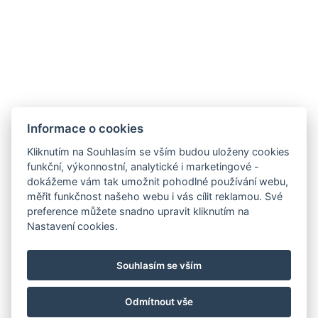
Ubytovací řád
SDÍLEJ
NAPIŠTE NÁM
ZAREGISTRUJTE SE
Informace o cookies
K ODBĚRU NEWSLETTERU:
Kliknutím na Souhlasím se vším budou uloženy cookies
Váš e-mail*
funkční, výkonnostní, analytické i marketingové -
dokážeme vám tak umožnit pohodlné používání webu,
měřit funkčnost našeho webu i vás cílit reklamou. Své
preference můžete snadno upravit kliknutím na
Nastavení cookies.
*povinné
Souhlasím se vším
© Copyright 2026 | Všechna práva vyhrazena
Odmítnout vše