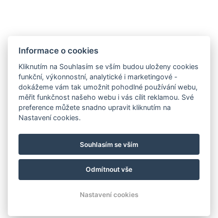
NAPIŠTE NÁM
ZAREGISTRUJTE SE
Informace o cookies
K ODBĚRU NEWSLETTERU:
Kliknutím na Souhlasím se vším budou uloženy cookies
Váš e-mail*
funkční, výkonnostní, analytické i marketingové -
dokážeme vám tak umožnit pohodlné používání webu,
měřit funkčnost našeho webu i vás cílit reklamou. Své
preference můžete snadno upravit kliknutím na
Nastavení cookies.
*povinné
Souhlasím se vším
© Copyright 2026 | Všechna práva vyhrazena
Odmítnout vše
Nastavení cookies