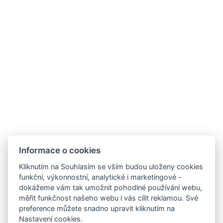
E-mail: recepce@hotelorlik.cz
Telefon: +420 602 359 388
Hotel Orlík, Vystrkov 179, 262 72 Kozárovice
Informace o zpracování osobních údajů
Ubytovací řád
SDÍLEJ
NAPIŠTE NÁM
ZAREGISTRUJTE SE
Informace o cookies
K ODBĚRU NEWSLETTERU:
Kliknutím na Souhlasím se vším budou uloženy cookies
Váš e-mail*
funkční, výkonnostní, analytické i marketingové -
dokážeme vám tak umožnit pohodlné používání webu,
měřit funkčnost našeho webu i vás cílit reklamou. Své
preference můžete snadno upravit kliknutím na
Nastavení cookies.