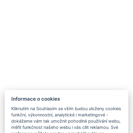
KONTAKT
E-mail: recepce@hotelorlik.cz
Telefon: +420 602 359 388
Hotel Orlík, Vystrkov 179, 262 72 Kozárovice
Informace o zpracování osobních údajů
Ubytovací řád
SDÍLEJ
NAPIŠTE NÁM
ZAREGISTRUJTE SE
Informace o cookies
K ODBĚRU NEWSLETTERU:
Kliknutím na Souhlasím se vším budou uloženy cookies
Váš e-mail*
funkční, výkonnostní, analytické i marketingové -
dokážeme vám tak umožnit pohodlné používání webu,
měřit funkčnost našeho webu i vás cílit reklamou. Své