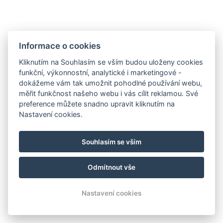
NAPIŠTE NÁM
ZAREGISTRUJTE SE
Informace o cookies
K ODBĚRU NEWSLETTERU:
Kliknutím na Souhlasím se vším budou uloženy cookies
Váš e-mail*
funkční, výkonnostní, analytické i marketingové -
dokážeme vám tak umožnit pohodlné používání webu,
měřit funkčnost našeho webu i vás cílit reklamou. Své
preference můžete snadno upravit kliknutím na
Nastavení cookies.
*povinné
Souhlasím se vším
© Copyright 2026 | Všechna práva vyhrazena
Odmítnout vše
Nastavení cookies