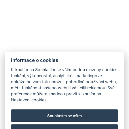
Informace o zpracování osobních údajů
Ubytovací řád
SDÍLEJ
NAPIŠTE NÁM
ZAREGISTRUJTE SE
Informace o cookies
K ODBĚRU NEWSLETTERU:
Kliknutím na Souhlasím se vším budou uloženy cookies
Váš e-mail*
funkční, výkonnostní, analytické i marketingové -
dokážeme vám tak umožnit pohodlné používání webu,
měřit funkčnost našeho webu i vás cílit reklamou. Své
preference můžete snadno upravit kliknutím na
Nastavení cookies.
*povinné
Souhlasím se vším